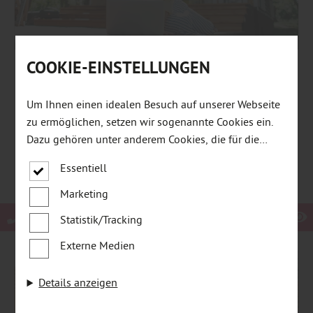
COOKIE-EINSTELLUNGEN
Garten
Um Ihnen einen idealen Besuch auf unserer Webseite
GARTEN-OFFICE – ARBEITEN IM GRÜNEN
MIT STRUKTUR, RUHE UND FREIRAUM
zu ermöglichen, setzen wir sogenannte Cookies ein.
Dazu gehören unter anderem Cookies, die für die
Steuerung und den reibungslosen Betrieb unserer
mehr zu Garten-Office
Essentiell
kommerziellen Unternehmensseite notwendig sind.
Zusätzlich verwenden wir Cookies zur anonymen
Marketing
Erhebung von Statistiken sowie solche, die zur
Statistik/Tracking
Ausspielung und Anzeige personalisierter Inhalte
auch nach dem Besuch unserer Webseite eingesetzt
Externe Medien
werden können. Durch unsere Cookie-Einstellungen
können Sie selbst entscheiden, ob und welche
Details anzeigen
Cookies Sie zulassen möchten. Bitte beachten Sie,