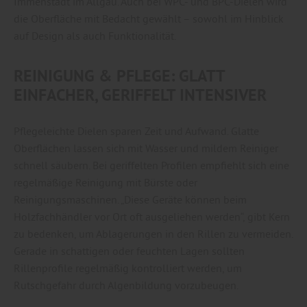
Immenstadt im Allgäu. Auch bei WPC- und BPC-Dielen wird
die Oberfläche mit Bedacht gewählt – sowohl im Hinblick
auf Design als auch Funktionalität.
REINIGUNG & PFLEGE: GLATT
EINFACHER, GERIFFELT INTENSIVER
Pflegeleichte Dielen sparen Zeit und Aufwand. Glatte
Oberflächen lassen sich mit Wasser und mildem Reiniger
schnell säubern. Bei geriffelten Profilen empfiehlt sich eine
regelmäßige Reinigung mit Bürste oder
Reinigungsmaschinen. „Diese Geräte können beim
Holzfachhändler vor Ort oft ausgeliehen werden“, gibt Kern
zu bedenken, um Ablagerungen in den Rillen zu vermeiden.
Gerade in schattigen oder feuchten Lagen sollten
Rillenprofile regelmäßig kontrolliert werden, um
Rutschgefahr durch Algenbildung vorzubeugen.