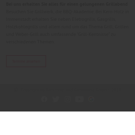
Bei uns erhalten Sie alles für einen gelungenen Grillabend
Besuchen Sie Grillwerk, die BBQ-Akademie. Bei Kern-Holz in
Immenstadt erhalten Sie neben Eletrogrills, Gasgrills,
Holzkohlegrills und allem rund um das Thema Grill, Grillen
und Weber-Grill auch umfassende "Grill-Kentnisse" zu
verschiedenen Themen.
Termine ansehen
Copyright by Kern Holz- und Gartenland GmbH - 2026
In Kooperation mit dem