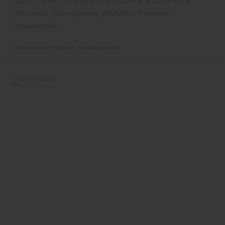
Wand, Decke, Systempaneele, Paneele, Holzpaneele,
Holzwand, Dekorpaneele, Profilholz, Fassaden,
Fassadenholz
Häussermann
Holzbau
Fassadenprofile