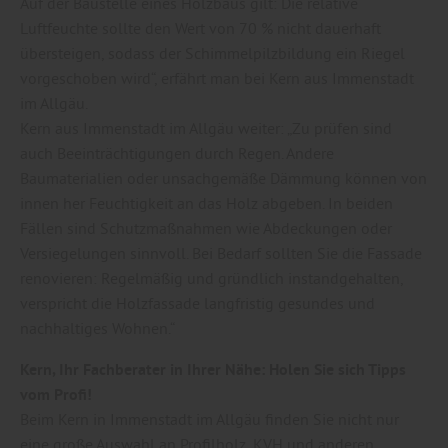
Auf der Baustelle eines Holzbaus gilt: Die relative
Luftfeuchte sollte den Wert von 70 % nicht dauerhaft
übersteigen, sodass der Schimmelpilzbildung ein Riegel
vorgeschoben wird“, erfährt man bei Kern aus Immenstadt
im Allgäu.
Kern aus Immenstadt im Allgäu weiter: „Zu prüfen sind
auch Beeinträchtigungen durch Regen. Andere
Baumaterialien oder unsachgemäße Dämmung können von
innen her Feuchtigkeit an das Holz abgeben. In beiden
Fällen sind Schutzmaßnahmen wie Abdeckungen oder
Versiegelungen sinnvoll. Bei Bedarf sollten Sie die Fassade
renovieren: Regelmäßig und gründlich instandgehalten,
verspricht die Holzfassade langfristig gesundes und
nachhaltiges Wohnen.“
Kern, Ihr Fachberater in Ihrer Nähe: Holen Sie sich Tipps
vom Profi!
Beim Kern in Immenstadt im Allgäu finden Sie nicht nur
eine große Auswahl an Profilholz, KVH und anderen