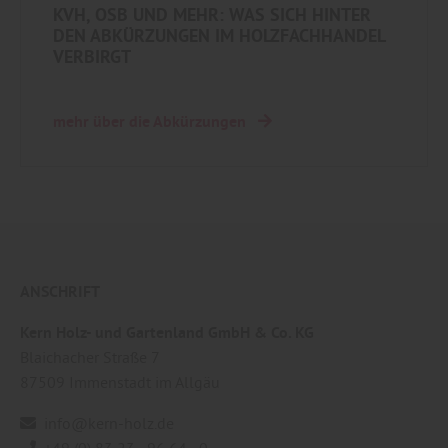
KVH, OSB UND MEHR: WAS SICH HINTER
DEN ABKÜRZUNGEN IM HOLZFACHHANDEL
VERBIRGT
mehr über die Abkürzungen
ANSCHRIFT
Kern Holz- und Gartenland GmbH & Co. KG
Blaichacher Straße 7
87509
Immenstadt im Allgäu
info@kern-holz.de
+49 (0) 83 23 - 96 64 - 0