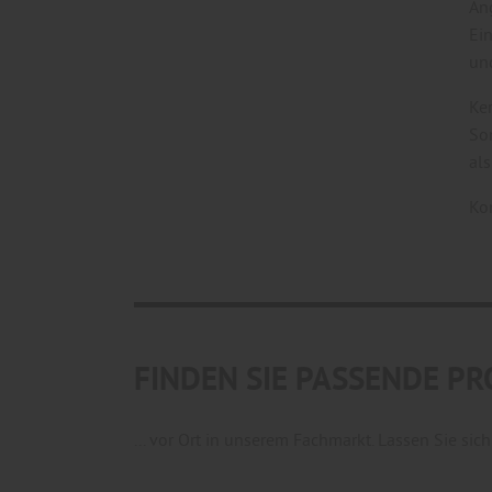
An
Ei
un
Ke
So
als
Ko
FINDEN SIE PASSENDE P
... vor Ort in unserem Fachmarkt. Lassen Sie si