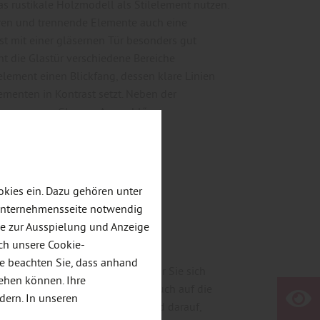
as rustikale Holzmodell als Stilelement nutzen.
ren und trennende Elemente auch eine
st mit einer gläsernen Tür besonders gut
nt die Glastür verschiedene Bereiche
element einen Blickfang, dessen klare Linien
menten in Kontrast setzt. Neben der
sungen aus Glas zur Auswahl.“
kies ein. Dazu gehören unter
 Unternehmensseite notwendig
ie zur Ausspielung und Anzeige
ch unsere Cookie-
gemacht
te beachten Sie, dass anhand
Für welche Variante einer Glastür Sie sich
tehen können. Ihre
sönlichen Geschmack kommt es auch auf die
dern. In unseren
ereits vorhandene Einrichtung und darauf,