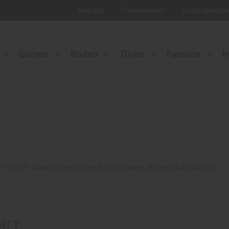
Beiträge
Themenseiten
Leistungserkl
Garten
Boden
Türen
Fassade
I
 mit Stil: Warum Innentüren für ein neues Wohngefühl sorgen
HLT: