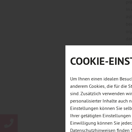
pra
In
äst
ber
org
da
kl
COOKIE-EIN
Di
• 
• 
Um Ihnen einen idealen Besuch
• 
anderem Cookies, die für die
• 
sind. Zusätzlich verwenden wi
personalisierter Inhalte auch
So
Einstellungen können Sie selb
Ke
Ihrer getätigten Einstellungen
en
Einwilligung können Sie jeder
Pla
Datenschutzhinweisen
finden 