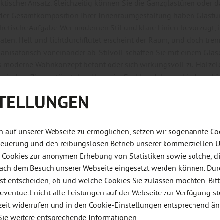
ktischer Ansatz. Gleichzeitig können Sie die Ganzglastüren oder d
 der Gesamtkomposition Ihrer Innenraumgestaltung haben Glastü
hetische Aufgabe. Wer modernen Stil und klare Linien bevorzugt, i
aten. Hell und lichtdurchflutet erscheint der Raum, und doch tren
anisatorisch voneinander ab. Stilvoll schaffen Sie mit einem Glas
s moderne Wohnkonzept betont oder sich wirkungsvoll zu Holzele
assischen Zimmertür stehen Ihnen im Fachhandel verschiedene Lö
STELLUNGEN
e transparenten Türlösungen im Überblick:
Ganzglastüren
Glastüren mit Holzelementen
 auf unserer Webseite zu ermöglichen, setzen wir sogenannte Coo
Glasschiebetüren
 Steuerung und den reibungslosen Betrieb unserer kommerziellen
komplette Glasanlagen
r Cookies zur anonymen Erhebung von Statistiken sowie solche, d
 nach dem Besuch unserer Webseite eingesetzt werden können. Dur
 finden Sie Glastüren für überall: passende Türen kaufen leicht 
st entscheiden, ob und welche Cookies Sie zulassen möchten. Bit
rn Holz- und Gartenland GmbH & Co. KG in Immenstadt im Allgäu: „
 eventuell nicht alle Leistungen auf der Webseite zur Verfügung s
tscheiden, hängt von verschiedenen Faktoren ab. Neben dem per
zeit widerrufen und in den Cookie-Einstellungen entsprechend än
tzverhältnisse an, darauf, wofür der Raum genutzt wird, auf die b
Sie weitere entsprechende Informationen.