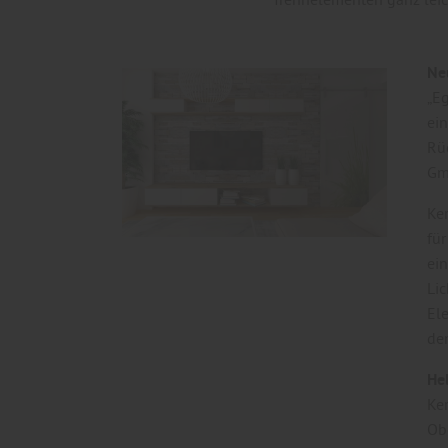
Ne
„E
ei
Rü
Gm
Ke
für
ei
Lic
Ele
de
Hel
Ke
Obe