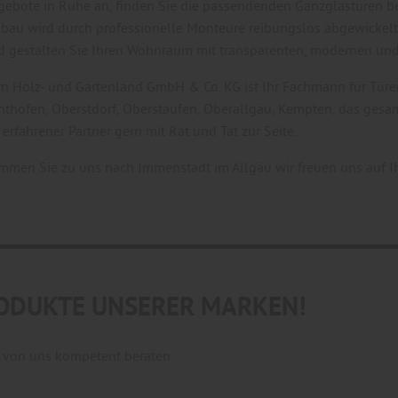
gebote in Ruhe an, finden Sie die passendenden Ganzglastüren be
nbau wird durch professionelle Monteure reibungslos abgewickelt
d gestalten Sie Ihren Wohnraum mit transparenten, modernen und p
rn Holz- und Gartenland GmbH & Co. KG ist Ihr Fachmann für Türe
nthofen, Oberstdorf, Oberstaufen, Oberallgäu, Kempten, das gesam
 erfahrener Partner gern mit Rat und Tat zur Seite.
mmen Sie zu uns nach Immenstadt im Allgäu wir freuen uns auf I
RODUKTE UNSERER MARKEN!
ch von uns kompetent beraten.