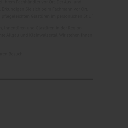
i Ihrem Fachhändler vor Ort. Der Aus- und
. Erkundigen Sie sich beim Fachmann vor Ort,
flegeleichten Glastüren im persönlichen Stil. “
n, Innentüren und Glastüren in der Region
te Allgäu und Kleinwalsertal. Wir stehen Ihnen
hren Besuch.