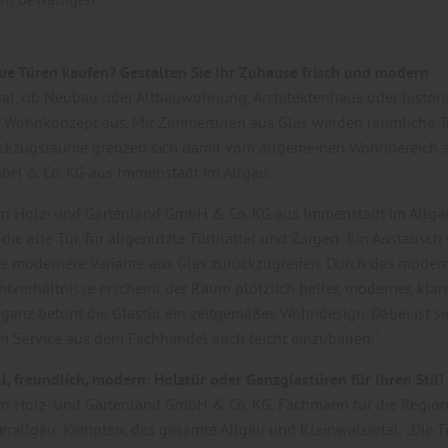
ue Türen kaufen? Gestalten Sie Ihr Zuhause frisch und modern
gal, ob Neubau oder Altbauwohnung, Architektenhaus oder histo
n Wohnkonzept aus. Mit Zimmertüren aus Glas werden räumliche Tr
ckzugsräume grenzen sich damit vom allgemeinen Wohnbereich ab“
bH & Co. KG aus Immenstadt im Allgäu.
rn Holz- und Gartenland GmbH & Co. KG aus Immenstadt im Allgäu 
 die alte Tür, für abgenutzte Türblätter und Zargen: Ein Austausch
ne modernere Variante aus Glas zurückzugreifen. Durch das modern
htverhältnisse erscheint der Raum plötzlich heller, moderner, klare
ganz betont die Glastür ein zeitgemäßes Wohndesign. Dabei ist si
m Service aus dem Fachhandel auch leicht einzubauen.“
l, freundlich, modern: Holztür oder Ganzglastüren für Ihren Stil!
rn Holz- und Gartenland GmbH & Co. KG, Fachmann für die Region 
rallgäu, Kempten, das gesamte Allgäu und Kleinwalsertal: „Die Tü