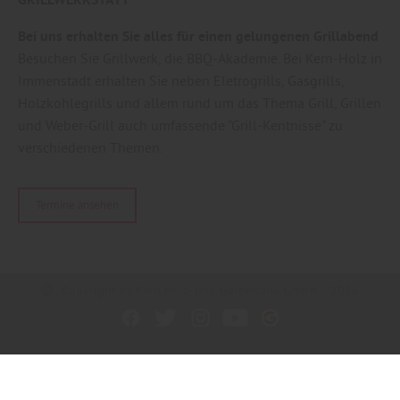
Bei uns erhalten Sie alles für einen gelungenen Grillabend
Besuchen Sie Grillwerk, die BBQ-Akademie. Bei Kern-Holz in
Immenstadt erhalten Sie neben Eletrogrills, Gasgrills,
Holzkohlegrills und allem rund um das Thema Grill, Grillen
und Weber-Grill auch umfassende "Grill-Kentnisse" zu
verschiedenen Themen.
Termine ansehen
Copyright by Kern Holz- und Gartenland GmbH - 2026
In Kooperation mit dem