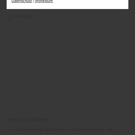
Datenschutz
|
Impressum
entsprechende Informationen.
HOLZSPEZI FARBEN
Für schönes Holz im Innen- und Außenbereich - Ihr