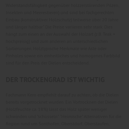
Widerstandsfähigkeit gegenüber holzzerstörenden Pilzen,
Insekten und Meerestieren) und sind bei fachgerechten
Einbau (konstruktiver Holzschutz) teilweise über 20 Jahre
und länger haltbar." Die Preise variieren sehr stark. Dies
hängt zum einen an der Auswahl der Holzart (z.B. Teak =
hochpreisig) und zum anderen an unterschiedlichen
Sortierungen. Holztypische Merkmale wie Äste oder
Pinholes sowie ein einheitliches und homogenes Farbbild
sind für den Preis der Dielen entscheidend.
DER TROCKENGRAD IST WICHTIG
Fachmann Kern empfiehlt darauf zu achten, ob die Dielen
bereits vorgetrocknet wurden. Ein Vortrocknen der Dielen
(Holzfeuchte ca. 18%) lässt das Holz später weniger
schwinden und "schüsseln". "Heimische" Alternativen für die
Region rund um Sonthofen, Oberstdorf, Oberstaufen,